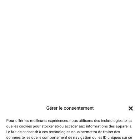
Tarifs plombier Amiens
À propos
Contact
Mention légales
Plan du site
Conseils
Pages
Urgence dépannage plomberie
Débouchage de canalisation
Débouchage évier et lavabo
Débouchage WC Amiens
Gérer le consentement
Dégorgement des canalisations
Dépannage chauffage
Pour offrir les meilleures expériences, nous utilisons des technologies telles
Chauffagiste Amiens (pose-entretien)
que les cookies pour stocker et/ou accéder aux informations des appareils.
Le fait de consentir à ces technologies nous permettra de traiter des
données telles que le comportement de navigation ou les ID uniques sur ce