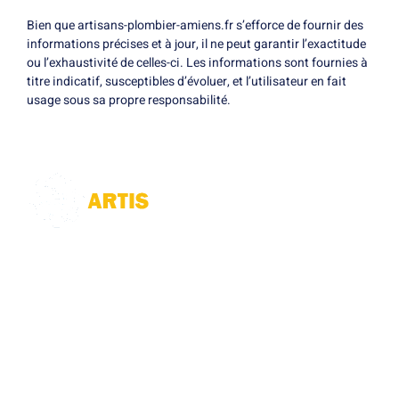
Bien que artisans-plombier-amiens.fr s’efforce de fournir des
informations précises et à jour, il ne peut garantir l’exactitude
ou l’exhaustivité de celles-ci. Les informations sont fournies à
titre indicatif, susceptibles d’évoluer, et l’utilisateur en fait
usage sous sa propre responsabilité.
Notre société de plomberie
à Amiens
intervient pour le
débouchage
, la
réparation de canalisations
, la détection de
fuites d’eau, la
vidange de
fosses septiques
, le
curage
et
dégorgement. N
ous garantissons des
solutions rapides et efficaces pour tous vos besoins en plomberie.
Société
Zone d'intervention