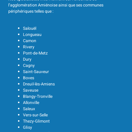
l’agglomération Amiénoise ainsi que ses communes
périphériques telles que :
Salouël
Longueau
Camon
Rivery
Pont-de-Metz
Dury
Cagny
Saint-Sauveur
Boves
Dreuil-lès-Amiens
Saveuse
Blangy-Tronville
Allonville
Saleux
Vers-sur-Selle
Thezy-Glimont
Glisy