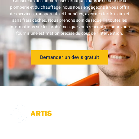
Conscients des nombreuses arnaques dans le secteur de la
plomberie et du chauffage, nous nous engageons à vous offrir
des services transparents et honnêtes, avec des tarifs clairs et
sans frais cachés. Nous prenons soin de recueillir toutes les
informations sur les problèmes que vous rencontrez pour vous
fournir une estimation précise du coût de l’intervention.
Demander un devis gratuit
Notre société de plomberie
à Amiens
intervient pour le
débouchage
, la
réparation de canalisations
, la détection de
fuites d’eau, la
vidange de