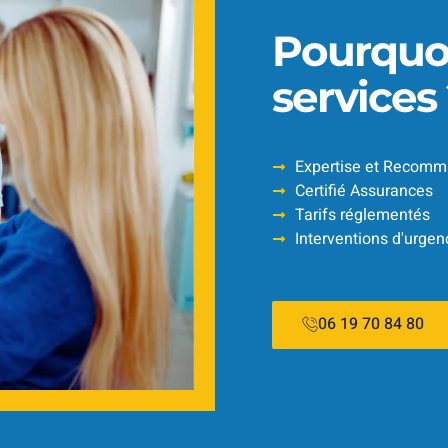
Pourquoi
services
Expertise et Recomm
Certifié Assurances
Tarifs réglementés
Interventions d'urgen
06 19 70 84 80