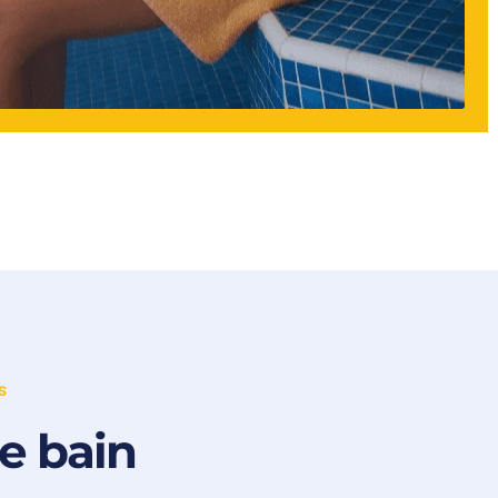
s
de bain