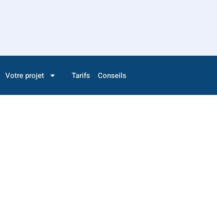
Votre projet
Tarifs
Conseils
Amiens
alle de bain par
Amiens