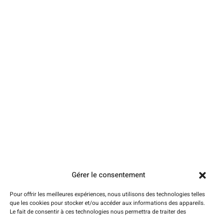
Zone d'intervention
Tarifs plombier Amiens
À propos
Contact
Mention légales
Plan du site
Conseils
Pages
Urgence dépannage plomberie
Débouchage de canalisation
Débouchage évier et lavabo
Débouchage WC Amiens
Gérer le consentement
Dégorgement des canalisations
Dépannage chauffage
Pour offrir les meilleures expériences, nous utilisons des technologies telles
Chauffagiste Amiens (pose-entretien)
que les cookies pour stocker et/ou accéder aux informations des appareils.
Le fait de consentir à ces technologies nous permettra de traiter des