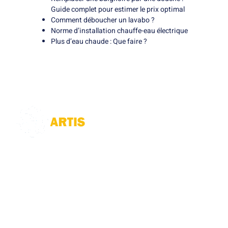
Guide complet pour estimer le prix optimal
Comment déboucher un lavabo ?
Norme d’installation chauffe-eau électrique
Plus d’eau chaude : Que faire ?
Notre société de plomberie
à Amiens
intervient pour le
débouchage
, la
réparation de canalisations
, la détection de
fuites d’eau, la
vidange de
fosses septiques
, le
curage
et
dégorgement. N
ous garantissons des
solutions rapides et efficaces pour tous vos besoins en plomberie.
Société