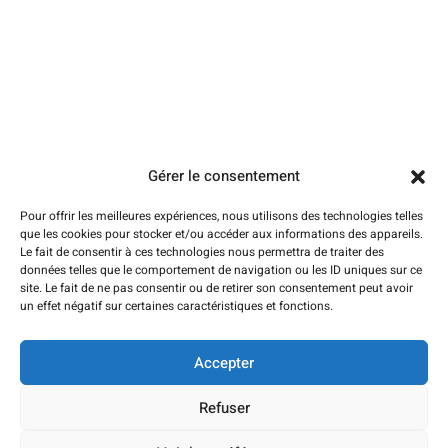
Pages
Urgence dépannage plomberie
Débouchage de canalisation
Débouchage évier et lavabo
Débouchage WC Amiens
Gérer le consentement
Dégorgement des canalisations
Dépannage chauffage
Pour offrir les meilleures expériences, nous utilisons des technologies telles
que les cookies pour stocker et/ou accéder aux informations des appareils.
Chauffagiste Amiens (pose-entretien)
Le fait de consentir à ces technologies nous permettra de traiter des
données telles que le comportement de navigation ou les ID uniques sur ce
Contactez-nous
site. Le fait de ne pas consentir ou de retirer son consentement peut avoir
un effet négatif sur certaines caractéristiques et fonctions.
Artis Plomberie Amiens
Amiens, France
Accepter
contact@artisans-plombier-amiens.fr
06 19 70 84 80
Refuser
Copyright © 2024 Artis Plomberie Amiens, Tous droits réservés. Création et
Référencement du site par Lightonweb