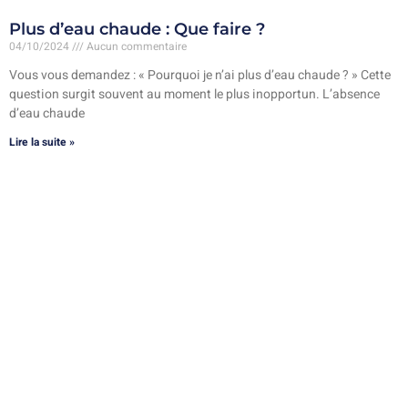
Plus d’eau chaude : Que faire ?
04/10/2024
Aucun commentaire
Vous vous demandez : « Pourquoi je n’ai plus d’eau chaude ? » Cette
question surgit souvent au moment le plus inopportun. L’absence
d’eau chaude
Lire la suite »
Notre société de plomberie
à Amiens
intervient pour le
débouchage
, la
réparation de canalisations
, la détection de
fuites d’eau, la
vidange de