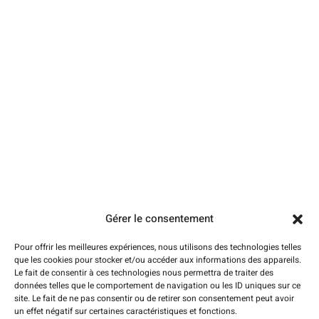
Tarifs plombier Amiens
À propos
Contact
Mention légales
Plan du site
Conseils
Pages
Urgence dépannage plomberie
Débouchage de canalisation
Débouchage évier et lavabo
Débouchage WC Amiens
Gérer le consentement
Dégorgement des canalisations
Dépannage chauffage
Pour offrir les meilleures expériences, nous utilisons des technologies telles
que les cookies pour stocker et/ou accéder aux informations des appareils.
Chauffagiste Amiens (pose-entretien)
Le fait de consentir à ces technologies nous permettra de traiter des
données telles que le comportement de navigation ou les ID uniques sur ce
Contactez-nous
site. Le fait de ne pas consentir ou de retirer son consentement peut avoir
un effet négatif sur certaines caractéristiques et fonctions.