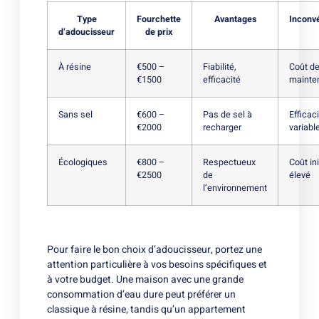
Type
Fourchette
Avantages
Inconv
d’adoucisseur
de prix
À résine
€500 –
Fiabilité,
Coût de
€1500
efficacité
mainte
Sans sel
€600 –
Pas de sel à
Efficac
€2000
recharger
variabl
Écologiques
€800 –
Respectueux
Coût ini
€2500
de
élevé
l’environnement
Pour faire le bon choix d’adoucisseur, portez une
attention particulière à vos besoins spécifiques et
à votre budget. Une maison avec une grande
consommation d’eau dure peut préférer un
classique à résine, tandis qu’un appartement