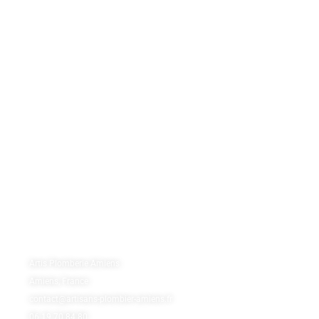
Plan du site
Conseils
Pages
Urgence dépannage plomberie
Débouchage de canalisation
Débouchage évier et lavabo
Débouchage WC Amiens
Dégorgement des canalisations
Dépannage chauffage
Chauffagiste Amiens (pose-entretien)
Contactez-nous
Artis Plomberie Amiens
Amiens, France
contact@artisans-plombier-amiens.fr
06 19 70 84 80